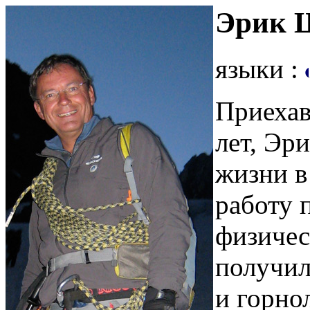
Эрик 
языки :
Приехав
лет, Эр
жизни в
работу 
физичес
получил
и горно